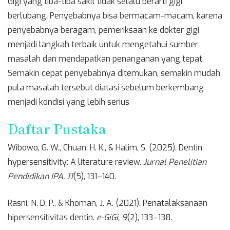
Gigi yang tiba-tiba sakit tidak selalu berarti gigi
berlubang. Penyebabnya bisa bermacam-macam, karena
penyebabnya beragam, pemeriksaan ke dokter gigi
menjadi langkah terbaik untuk mengetahui sumber
masalah dan mendapatkan penanganan yang tepat.
Semakin cepat penyebabnya ditemukan, semakin mudah
pula masalah tersebut diatasi sebelum berkembang
menjadi kondisi yang lebih serius
Daftar Pustaka
Wibowo, G. W., Chuan, H. K., & Halim, S. (2025). Dentin
hypersensitivity: A literature review.
Jurnal Penelitian
Pendidikan IPA, 11
(5), 131–140.
Rasni, N. D. P., & Khoman, J. A. (2021). Penatalaksanaan
hipersensitivitas dentin.
e-GiGi, 9
(2), 133–138.