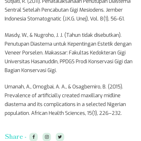
Sutjiati, R. (2011). Penatalaksanaan Penutupan Diastema
Sentral Setelah Pencabutan Gigi Mesiodens. Jember
Indonesia Stomatognatic (J.K.G. Unej), Vol. 8(1), 56-61.
Masdy, W., & Nugroho, J. J. (Tahun tidak disebutkan).
Penutupan Diastema untuk Kepentingan Estetik dengan
Veneer Porselen. Makassar: Fakultas Kedokteran Gigi
Universitas Hasanuddin, PPDGS Prodi Konservasi Gigi dan
Bagian Konservasi Gigi.
Umanah, A., Omogbai, A. A., & Osagbemiro, B. (2015).
Prevalence of artificially created maxillary midline
diastema and its complications in a selected Nigerian
population. African Health Sciences, 15(1), 226–232.
Share -