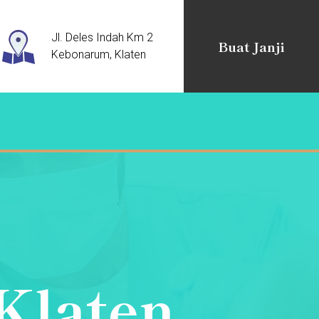
Jl. Deles Indah Km 2
Buat Janji
Kebonarum, Klaten
 Klaten