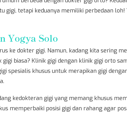
gigi umum berbeda dengan dokter gigi orto? K
u gigi, tetapi keduanya memiliki perbedaan loh!
en Yogya Solo
harus ke dokter gigi. Namun, kadang kita sering me
k gigi biasa? Klinik gigi dengan klinik gigi orto
r gigi spesialis khusus untuk merapikan gigi denga
a.
bidang kedokteran gigi yang memang khusus memp
ni fokus memperbaiki posisi gigi dan rahang agar p