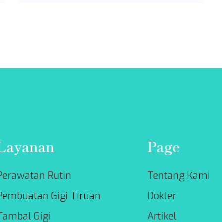
Layanan
Page
Perawatan Rutin
Tentang Kami
Pembuatan Gigi Tiruan
Dokter
Tambal Gigi
Artikel