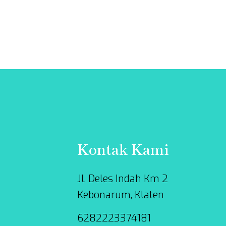
Kontak Kami
Jl. Deles Indah Km 2
Kebonarum, Klaten
6282223374181