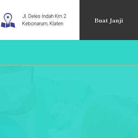
Jl. Deles Indah Km 2
Buat Janji
Kebonarum, Klaten